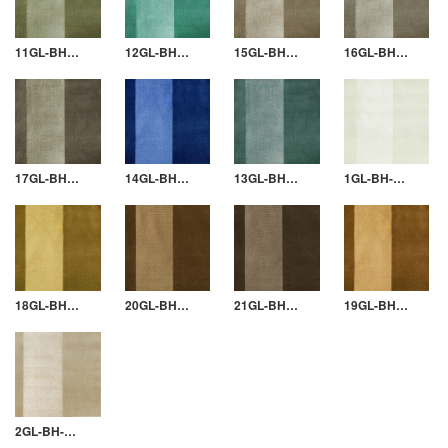
11GL-BH-4004
12GL-BH-3950
15GL-BH-1361
16GL-BH-1131
17GL-BH-4155
14GL-BH-EM1856
13GL-BH-3004
1GL-BH-E09
18GL-BH-4038
20GL-BH-E121
21GL-BH-5008
19GL-BH-E12
2GL-BH-5004