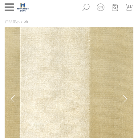
Toggle
navigation
产品展示
> bh