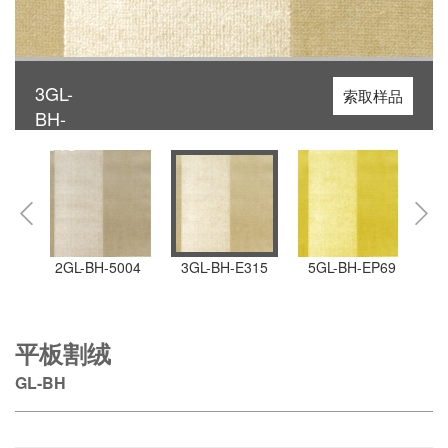
3GL-
索取样品
BH-
E315
12
2GL-BH-5004
3GL-BH-E315
5GL-BH-EP69
4
平板割绒
GL-BH