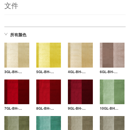
文件
所有颜色
3GL-BH-E315
5GL-BH-EP69
4GL-BH-5002
6GL-BH-21265
7GL-BH-EP60
8GL-BH-3862
9GL-BH-2010
10GL-BH-EP68